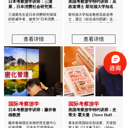
日本考察游学讲师：三浦
美国考察游学特约讲师：吴
展，日本消费社会研究第一
政道博士 斯坦福大学知名教
人！
授
三浦展先生是日本消费研究领域
斯坦福大学知名教授吴政道博
的权威学者，被誉为“日本消费研
士，通过《硅谷成功因素》这堂
究第一人”。他通过40...
课在硅谷的发展史中再次探寻...
查看详情
查看详情
国际考察游学
国际考察游学
日本考察游学讲师：藤井春
美国考察游学特约讲师：史
雄教授
蒂夫·霍夫曼（Steve Hoffma
n）
藤井春雄现任东海经营支援中心
著名的美国硅谷创业家、天使投
代表理事， 日本生产管理学会理
资人和《让大象飞起》（Make El