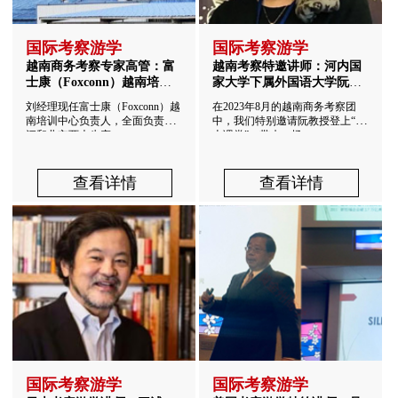
国际考察游学
国际考察游学
越南商务考察专家高管：富
越南考察特邀讲师：河内国
士康（Foxconn）越南培训
家大学下属外国语大学阮教
中心刘经理！
授
刘经理现任富士康（Foxconn）越
在2023年8月的越南商务考察团
南培训中心负责人，全面负责北
中，我们特别邀请阮教授登上“巴
江和北宁两大生产...
士课堂”，带来一场...
查看详情
查看详情
国际考察游学
国际考察游学