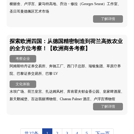
榭丽舍、卢浮宫、蒙马特高地、乔治・修拉（Georges Seurat）工作室、
圣日耳曼德佩区艺术市场
了解详情
探索欧洲四国：从德国精密制造到荷兰高效农业
的全方位考察！【欧洲商务考察】
考察企业
阿姆斯特丹证券交易所、奔驰工厂、西门子总部、瑞银集团、草原疗养
院、巴黎证券交易所、巴黎 LV
文化体验
水坝广场、荷兰皇宫、扎达姆风村、库肯霍夫郁金香公园、皇家啤酒屋、
新天鹅城堡、百达翡丽博物馆、Chateau Palmer 酒庄、卢浮宫博物馆
了解详情
共27条
1
2
3
4
5
下一页