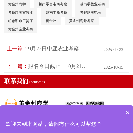
黄金州商学
越南零售电商考察
越南零售业考察
考察越南零售业
越南电商考察
考察越南电商
胡志明市工贸厅
黄金州
黄金州海外考察
黄金州企业考察
上一篇：
9月22日中亚农业考察团：走进阿拉木图投资贸易商会，共探合作新机遇
2025-09-23
下一篇：
报名今日截止：10月21日，越南商务考察团准时出发！
2025-10-15
联系我们
/ contact us
×
地址：中国 . 北京 . 济南 . 广州
欢迎来到本网站，请问有什么可以帮您？
17600782901
加我微
公众号