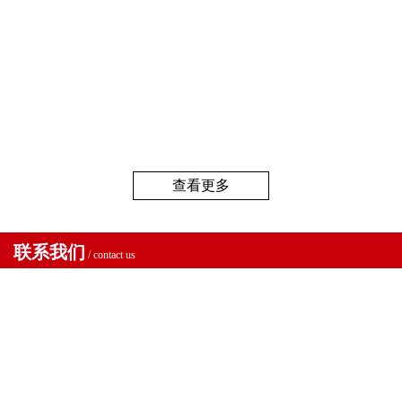
查看更多
联系我们
/ contact us
海外考察行程
海外考察行程
海外考察行程
海外考察行程
海外考察行程
海外考察行程
2026乌兹别克斯坦建材商务考察 | 政企对接+BIG5展会+标杆园区
中东商务考察：沙特与阿联酋商务考察行！
10月发团：6天5夜日本养老产业考察团！【日本商务考察】
俄罗斯商务团：5天4夜经贸合作商务考察之旅！
纺织行业协会埃及商务考察：探寻埃及织遇 ，共赢非洲未来！
寻迹京华文脉，探源中华精粹 —— 北京文化体验之旅！【来华考察
地址：中国 . 北京 . 济南 . 广州
17600782901
加我微
公众号
此次中亚行程聚焦中亚最大建材市场——乌兹别克斯坦，深度对接800亿美元基建投
当前，中东正经历一场深刻的变革——从依赖石油的传统经济，加速迈向以科技、
6天5夜日本养老产业深度考察，精选京都、名古屋、富士山、东京四地，融合企业
这是一次为中国企业家量身打造的俄罗斯远东商务考察行程。5天4夜，从政府座谈
本次商务考察，将深访埃及纺织行业，共探中东北非新蓝海。通过政府对接，获取
随着全球经济一体化的推进，中国在世界经济版图中的地位日益重要。作为中国的