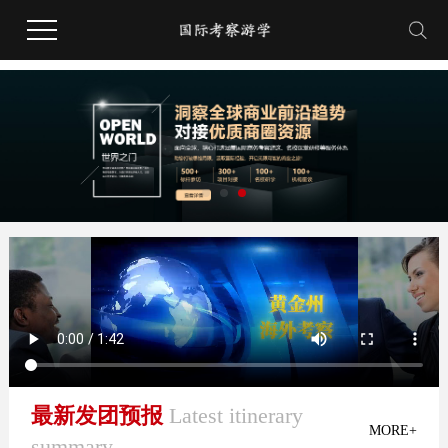
最新发团预报
Latest itinerary
MORE+
summary