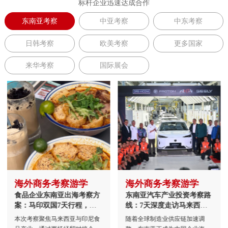
标杆企业迅速达成合作
东南亚考察
中亚考察
中东考察
日韩考察
欧美考察
更多国家
来华考察
国际展会
海外商务考察游学
海外商务考察游学
食品企业东南亚出海考察方
东南亚汽车产业投资考察路
案：马印双国7天行程，对
线：7天深度走访马来西亚
接政商资源·！、、、、本
制造业与市场机会！
本次考察聚焦马来西亚与印尼食
随着全球制造业供应链加速调
土化运营、中资标杆企业、