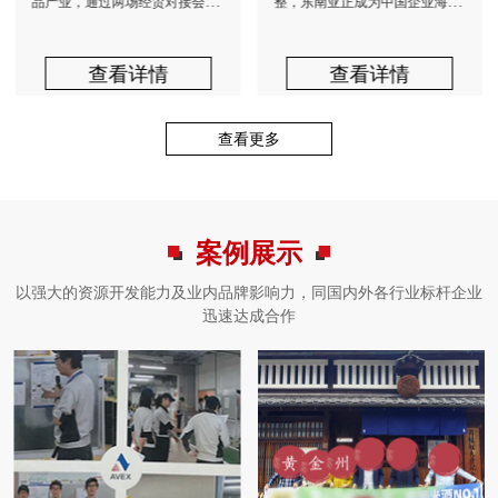
品产业，通过两场经贸对接会
整，东南亚正成为中国企业海外
市场准入、
（联合马中餐饮协会、印中餐...
布局的重要目的地。马来西亚...
查看详情
查看详情
查看更多
案例展示
以强大的资源开发能力及业内品牌影响力，同国内外各行业标杆企业
迅速达成合作
海外商务考察游学
海外商务考察游学
海外商务考察游学
海外商务考察游学
海外商务考察游学
海外商务考察游学
海外商务考察游学
海外商务考察游学
海外商务考察游学
海外商务考察游学
海外商务考察游学
海外商务考察游学
海外商务考察游学
海外商务考察游学
中亚建筑装饰产业考察团：
中东医疗考察：解锁区域医
15人发团：日本银发经济与
德国医疗考察团 | 对标慕尼
巴西市场破局指南：七日，
深度解码胖东来：探寻幸福
俄罗斯汽车市场考察全攻
中亚商务考察：政企对接、
数字化时代的中东商务考
日本银发经济深度考察2025
8月25日英国访学：英国剑
招募 ：白俄罗斯+俄罗斯2
寻迹京华文脉，探源中华精
8月25日发团：乌兹别克斯
走进乌兹别克斯坦、吉尔吉
疗趋势与市场前景考察
大健康研学之旅！【日本商
黑大学附属医院，共话医疗
对话十四个关键样本的实战
企业的经营之道！【胖东来
略：展会参访+企业拜访+渠
产业园参访与“一带一路”投
察：如何重塑商业版图
| 商务考察行程方案
桥大学《领军人才与跨学
国跨境合作深度考察团！
粹 —— 北京文化体验之
坦建材企业考察+建材行业
斯斯坦、哈萨克斯坦，抢
务考察】
大数据应用未来！【德国商
考察！【巴西考察】
研学】
道调研深度探索俄罗斯市
资机遇！
科》游学！
旅！【来华考察】
展会！
本次中亚考察行程，我们将深入
中东地区因其独特的地理位置、
黄金州商学特别推出6天5夜日本
德国是欧洲最大的医药市场之
对于眼光投向海外的中资企业而
胖东来商贸集团，成立于1995
本次俄罗斯商务考察团以俄罗斯
本次中亚商务考察将深入哈萨克
中东商务考察行程安排，旨在为
从“银发孤独”到“银发活力”，
剑桥大学作为世界顶尖学府之
随着“一带一路”倡议深入推进，
随着全球经济一体化的推进，中
BIG5 建材五大行业展览会是中
占“一带一路”基建红利
务考察】
场！
乌兹别克斯坦、吉尔吉斯斯坦、
丰富的石油资源和日益增长的经
深度研学项目，聚焦“银发经
一，也是全球第四大医药市场。
言，巴西是一个充满诱惑却又令
年，如今已成为中国零售业的一
国际汽车零配件售后服务展览会
斯坦与乌兹别克斯坦核心经济区
企业提供一个深入了解中东市场
从“被动养老”到“主动生活”，日
一，拥有卓越的教育资源和深厚
中国与欧亚经济联盟国家的合作
国在世界经济版图中的地位日益
亚地区规模最大、规格最高的建
哈萨克斯坦三国，走访政府...
济实力，已成为全球医疗健...
济”与“大健康产业”的前...
2023年，德国制药市场的...
人心生敬畏的名字。它不仅...
面旗帜。作为河南四方联...
为核心，围绕“展会交流+...
域，通过政府拜访、产业园...
的机会。通过实地走访中东...
本在医疗、消费、旅...
的文化底蕴，在这里，企业家...
已从战略对接迈向务实合...
重要。作为中国的首都，北...
材行业B2B 展会，...
查看详情
查看详情
查看详情
查看详情
查看详情
查看详情
查看详情
查看详情
查看详情
查看详情
查看详情
查看详情
查看详情
查看详情